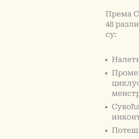
Према С
48 разл
су:
Налети
Промен
циклус
менст
Сувоћа
инкон
Потешк