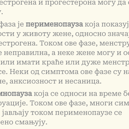
естрогена и прогестерона могу да 
.
фаза је
перименопауза
која показуј
сти у животу жене, односно знача
естрогена. Током ове фазе, менстр
е неправилна, а неке жене могу и 
 или имати краће или дуже менст
е. Неки од симптома ове фазе су н
е, анксиозност и несаница.
мнопауза
која се односи на време б
уације. Током ове фазе, многи си
е јављају током перименопаузе се
ено смањују.