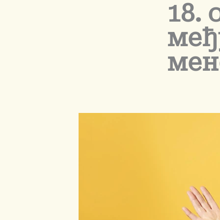
18. 
међ
мен