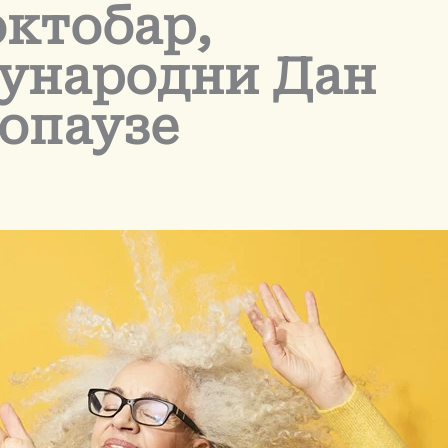
октобар,
ународни Дан
опаузе