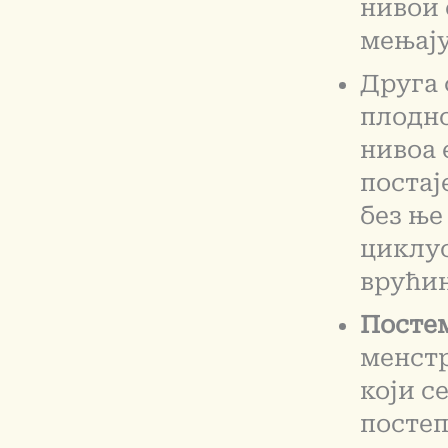
нивои 
мењају
Друга 
плодно
нивоа 
постај
без ње
циклус
врућин
Посте
менстр
који с
постеп