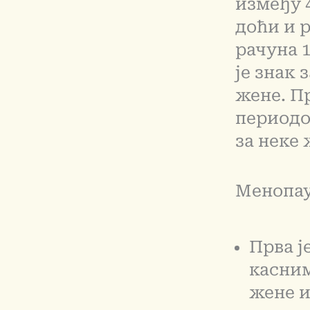
између 4
доћи и р
рачуна 
је знак
жене. П
периодо
за неке 
Менопауз
Прва ј
касним
жене и