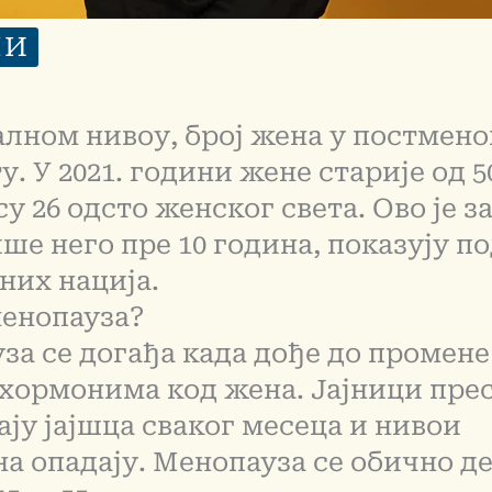
МИ
алном нивоу, број жена у постмено
у. У 2021. години жене старије од 
у 26 одсто женског света. Ово је за
ше него пре 10 година, показују п
них нација.
менопауза?
за се догађа када дође до промене
хормонима код жена. Јајници прес
ају јајшца сваког месеца и нивои
на опадају. Менопауза се обично д