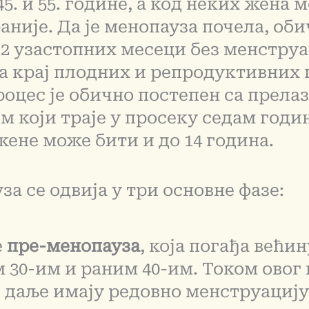
5. и 55. године, а код неких жена 
аније. Да је менопауза почела, оби
12 узастопних месеци без менструа
 за крај плодних и репродуктивних
роцес је обично постепен са прела
м који траје у просеку седам годин
жене може бити и до 14 година.
а се одвија у три основне фазе:
е
пре-менопауза
, која погађа већи
 30-им и раним 40-им. Током овог
 даље имају редовно менструацију