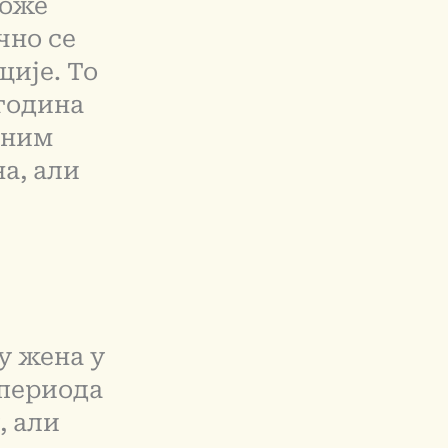
може
чно се
ције. То
 година
зним
а, али
ну жена у
 периода
, али