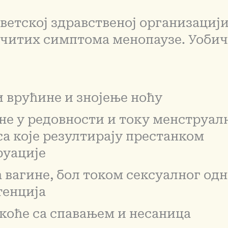
ветској здравственој организацији
ичитих симптома менопаузе. Уобич
 врућине и знојење ноћу
е у редовности и току менструал
а које резултирају престанком
руације
 вагине, бол током сексуалног одн
тенција
оће са спавањем и несаница