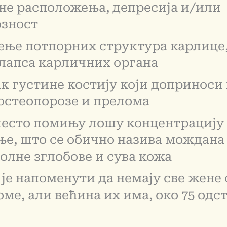
е расположења, депресија и/или
озност
ње потпорних структура карлице
лапса карличних органа
к густине костију који доприноси 
остеопорозе и прелома
есто помињу лошу концентрацију
е, што се обично назива мождана
болне зглобове и сува кожа
је напоменути да немају све жене 
ме, али већина их има, око 75 одст