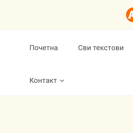
Пређи
на
садржај
Почетна
Сви текстови
Контакт