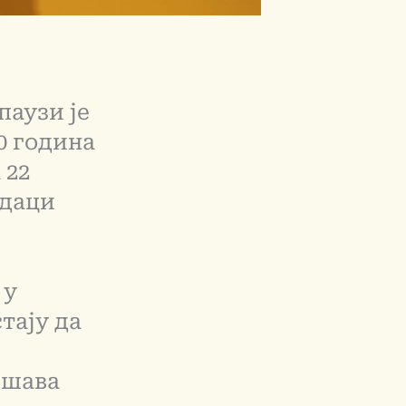
паузи је
50 година
 22
одаци
 у
тају да
ешава