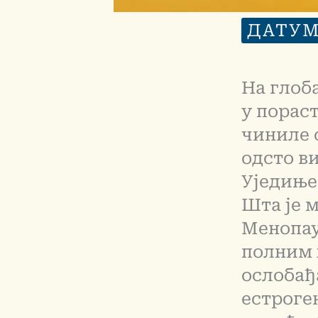
ДАТУ
На глоб
у пораст
чиниле с
одсто ви
Уједиње
Шта је 
Менопау
полним 
ослобађ
естроге