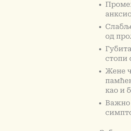
Промен
анкси
Слабље
од про
Губита
стопи 
Жене ч
памћењ
као и 
Важно 
симпто