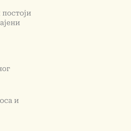
 постоји
ајени
ног
оса и