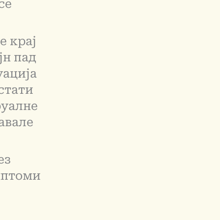
се
е крај
јн пад
уација
остати
руалне
авале
ез
мптоми